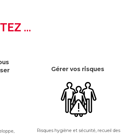
EZ ...
Gérer vos risques
ous
Gérer vos risques
iser
Gérer vos risques
Risques hygiène et sécurité, recueil des
eloppe,